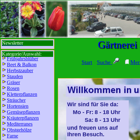
sbi
sb
bi
b
Gärtnerei
Newsletter
Kategorie/Auswahl:
Frühjahrsblüher
Start
Suche
Mer
Beet & Balkon
Herbstzauber
Stauden
Gräser
Rosen
Kletterpflanzen
Sträucher
Wir sind für Sie da:
Hortensien
Mo - Fr:
8 - 18 Uhr
Gemüsepflanzen
Kräuterpflanzen
Sa:
8 - 13 Uhr
Mediterranes
und freuen uns auf
Obstgehölze
Ihren Besuch.
Farne