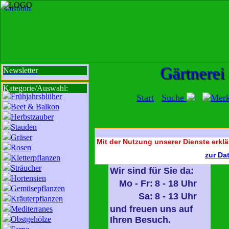
sbi
sb
bi
b
Gärtnerei
Newsletter
Kategorie/Auswahl:
Frühjahrsblüher
Start
Suche
Mer
Beet & Balkon
Herbstzauber
Stauden
Gräser
Mit der Nutzung unserer Dienste erklä
Rosen
zur Da
Kletterpflanzen
Sträucher
Wir sind für Sie da:
Hortensien
Mo - Fr:
8 - 18 Uhr
Gemüsepflanzen
Sa:
8 - 13 Uhr
Kräuterpflanzen
und freuen uns auf
Mediterranes
Obstgehölze
Ihren Besuch.