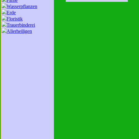
Farne
Wasserpflanzen
Erde
Floristik
Trauerbinderei
Allerheiligen