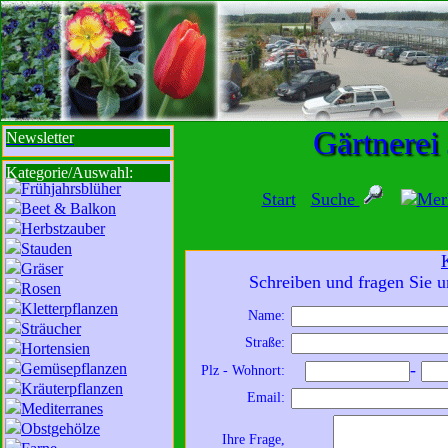
sbi
sb
bi
b
Gärtnerei
Newsletter
Kategorie/Auswahl:
Frühjahrsblüher
Start
Suche
Mer
Beet & Balkon
Herbstzauber
Stauden
Gräser
Schreiben und fragen Sie u
Rosen
Kletterpflanzen
Name:
Sträucher
Wir sind für Sie da:
Straße:
Hortensien
Mo - Fr:
8 - 18 Uhr
Gemüsepflanzen
-
Plz - Wohnort:
Sa:
8 - 13 Uhr
Kräuterpflanzen
Email:
und freuen uns auf
Mediterranes
Obstgehölze
Ihren Besuch.
Ihre Frage,