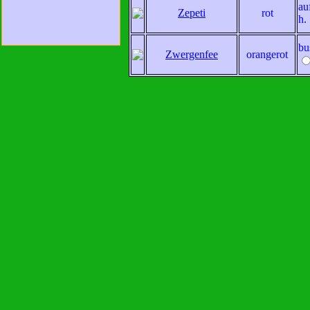
au
Zepeti
rot
h.
bu
Zwergenfee
orangerot