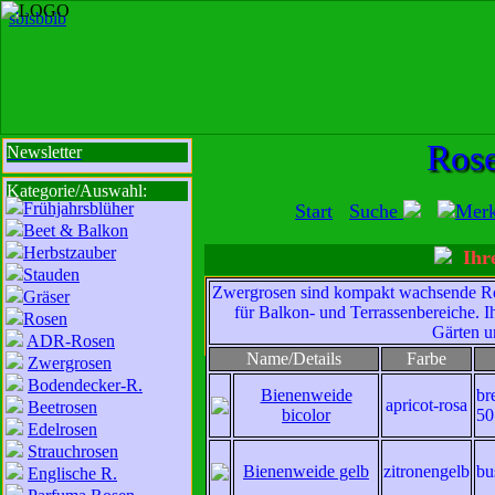
sbi
sb
bi
b
Rose
Newsletter
Kategorie/Auswahl:
Frühjahrsblüher
Start
Suche
Mer
Beet & Balkon
Herbstzauber
Ihre
Stauden
Zwergrosen sind kompakt wachsende Rose
Gräser
Mit der Nutzung unserer Dienste erklä
für Balkon- und Terrassenbereiche. I
Rosen
Gärten u
zur Da
ADR-Rosen
Name/Details
Farbe
Zwergrosen
Wir sind für Sie da:
Bodendecker-R.
Mo - Fr:
Bienenweide
8 - 18 Uhr
br
apricot-rosa
Beetrosen
bicolor
50
Sa:
8 - 13 Uhr
Edelrosen
und freuen uns auf
Strauchrosen
Bienenweide gelb
zitronengelb
bu
Englische R.
Ihren Besuch.