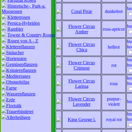
Parfuma Rosen
Historische-, Park-u.
bu
Moosrosen
Coral Pixie
dunkelrot
Kletterrosen
Persica-Hybriden
bu
Flower Circus
Rambler
rosa-apricot
Amber
Towne & Country Rosen
Rosen von A - Z
bu
Flower Circus
Kletterpflanzen
ho
hellrot
Chica
Sträucher
Hortensien
bu
Flower Circus
Gemüsepflanzen
ho
rot
Crimson
Kräuterpflanzen
Mediterranes
ko
Flower Circus
Obstgehölze
ho
rosa
Larissa
Farne
Wasserpflanzen
Flower Circus
purpur-
Erde
bu
Lavender
violett
Floristik
Trauerbinderei
bu
Allerheiligen
ho
King George l.
royal rot